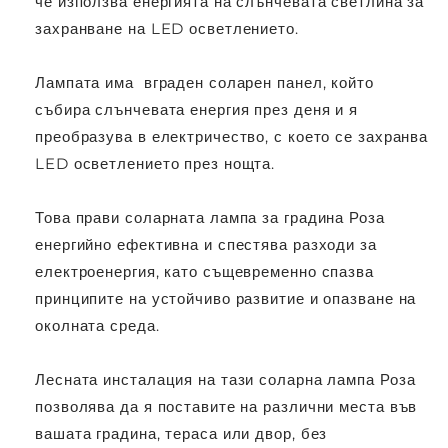
че използва енергията на слънчевата светлина за
захранване на LED осветлението.
Лампата има вграден соларен панел, който
събира слънчевата енергия през деня и я
преобразува в електричество, с което се захранва
LED осветлението през нощта.
Това прави соларната лампа за градина Роза
енергийно ефективна и спестява разходи за
електроенергия, като същевременно спазва
принципите на устойчиво развитие и опазване на
околната среда.
Лесната инсталация на тази соларна лампа Роза
позволява да я поставите на различни места във
вашата градина, тераса или двор, без