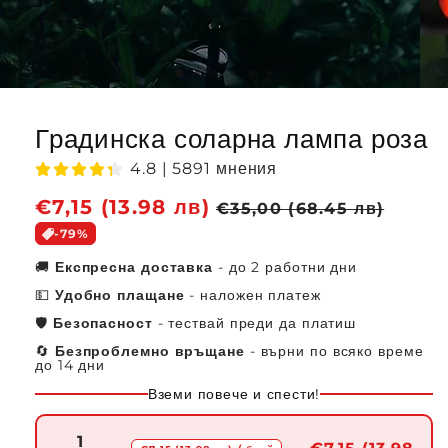
Градинска соларна лампа роза
4.8 | 5891 мнения
Обичайна
€7,15 (13.98 лв)
Цена
€35,00 (68.45 лв)
цена
при
-79%
разпродажба
🚚
Експресна доставка
- до 2 работни дни
💵
Удобно плащане
- наложен платеж
🛡️
Безопасност
- тествай преди да платиш
🔄
Безпроблемно връщане
- върни по всяко време
до 14 дни
Вземи повече и спести!
1