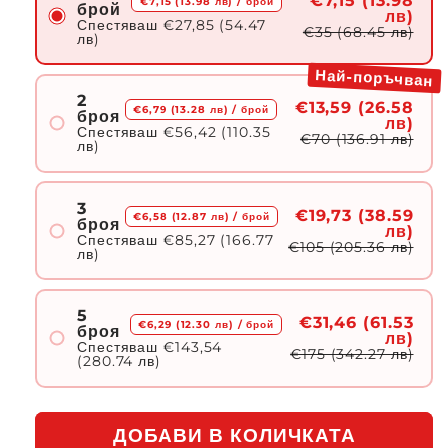
€7,15 (13.98
€7,15 (13.98 лв)
/ брой
брой
лв)
Спестяваш
€27,85 (54.47
€35 (68.45 лв)
лв)
Най-поръчван
2
€13,59 (26.58
€6,79 (13.28 лв)
/ брой
броя
лв)
Спестяваш
€56,42 (110.35
€70 (136.91 лв)
лв)
3
€19,73 (38.59
€6,58 (12.87 лв)
/ брой
броя
лв)
Спестяваш
€85,27 (166.77
€105 (205.36 лв)
лв)
5
€31,46 (61.53
€6,29 (12.30 лв)
/ брой
броя
лв)
Спестяваш
€143,54
€175 (342.27 лв)
(280.74 лв)
ДОБАВИ В КОЛИЧКАТА