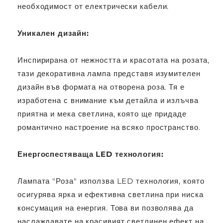
необходимост от електрически кабели.
Уникален дизайн:
Инспирирана от нежността и красотата на розата,
тази декоративна лампа представя изумителен
дизайн във формата на отворена роза. Тя е
изработена с внимание към детайла и излъчва
приятна и мека светлина, която ще придаде
романтично настроение на всяко пространство.
Енергоспестяваща LED технология:
Лампата "Роза" използва LED технология, която
осигурява ярка и ефективна светлина при ниска
консумация на енергия. Това ви позволява да
наслаждавате на красивият светлинен ефект на