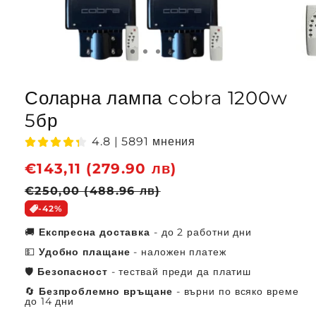
Соларна лампа cobra 1200w
5бр
4.8 | 5891 мнения
Обичайна
€143,11 (279.90 лв)
Цена
цена
при
€250,00 (488.96 лв)
разпродажба
-42%
🚚
Експресна доставка
- до 2 работни дни
💵
Удобно плащане
- наложен платеж
🛡️
Безопасност
- тествай преди да платиш
🔄
Безпроблемно връщане
- върни по всяко време
до 14 дни