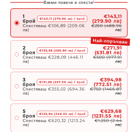
Вземи повече и спести!
1
€143,11
€143,11 (279.90 лв)
/ брой
брой
(279.90 лв)
Спестяваш
€106,89 (209.06
€250 (488.96
лв)
лв)
Най-поръчван
2
€271,91
€135,95 (265.90 лв)
/ брой
броя
(531.81 лв)
Спестяваш
€228,09 (446.11
€500 (977.91
лв)
лв)
3
€394,98
€131,66 (257.50 лв)
/ брой
броя
(772.51 лв)
Спестяваш
€355,02 (694.36
€750 (1466.87
лв)
лв)
5
€629,68
€125,94 (246.32 лв)
/ брой
броя
(1231.55 лв)
Спестяваш
€620,32 (1213.24
€1.250 (2.44
лв)
лв)