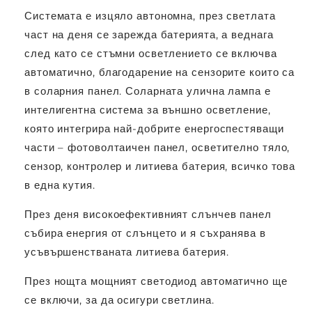
Системата е изцяло автономна, през светлата
част на деня се зарежда батерията, а веднага
след като се стъмни осветлението се включва
автоматично, благодарение на сензорите които са
в соларния панел. Соларната улична лампа е
интелигентна система за външно осветление,
която интегрира най-добрите енергоспестяващи
части – фотоволтаичен панел, осветително тяло,
сензор, контролер и литиева батерия, всичко това
в една кутия.
През деня високоефективният слънчев панел
събира енергия от слънцето и я съхранява в
усъвършенстваната литиева батерия.
През нощта мощният светодиод автоматично ще
се включи, за да осигури светлина.