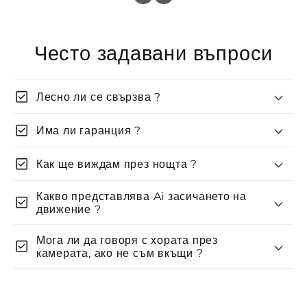
Често задавани въпроси
check_box
Лесно ли се свързва ?
check_box
Има ли гаранция ?
check_box
Как ще виждам през нощта ?
Какво представлява Ai засичането на
check_box
движение ?
Мога ли да говоря с хората през
check_box
камерата, ако не съм вкъщи ?