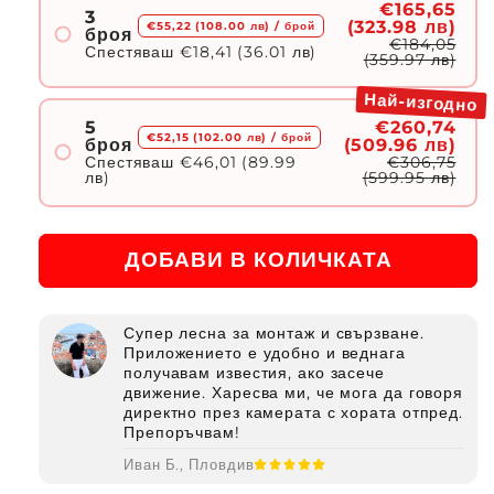
€165,65
3
(323.98 лв)
€55,22 (108.00 лв)
/ брой
броя
€184,05
Спестяваш
€18,41 (36.01 лв)
(359.97 лв)
Най-изгодно
5
€260,74
€52,15 (102.00 лв)
/ брой
броя
(509.96 лв)
Спестяваш
€46,01 (89.99
€306,75
лв)
(599.95 лв)
ДОБАВИ В КОЛИЧКАТА
Супер лесна за монтаж и свързване.
Приложението е удобно и веднага
получавам известия, ако засече
движение. Харесва ми, че мога да говоря
директно през камерата с хората отпред.
Препоръчвам!
Иван Б., Пловдив