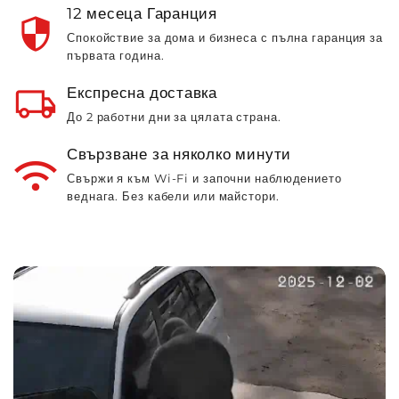
12 месеца Гаранция
security
Спокойствие за дома и бизнеса с пълна гаранция за
първата година.
local_shipping
Експресна доставка
До 2 работни дни за цялата страна.
Свързване за няколко минути
wifi
Свържи я към Wi‑Fi и започни наблюдението
веднага. Без кабели или майстори.