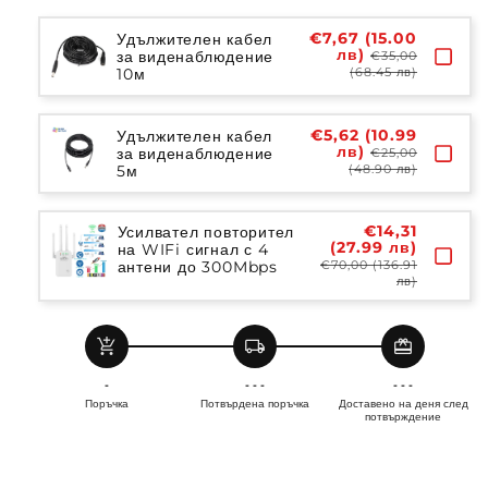
€7,67 (15.00
Удължителен кабел
лв)
за виденаблюдение
€35,00
10м
(68.45 лв)
€5,62 (10.99
Удължителен кабел
лв)
за виденаблюдение
€25,00
5м
(48.90 лв)
€14,31
Усилвател повторител
(27.99 лв)
на WIFi сигнал с 4
антени до 300Mbps
€70,00 (136.91
лв)
add_shopping_cart
local_shipping
redeem
-
- - -
- - -
Поръчка
Потвърдена поръчка
Доставено на деня след
потвърждение