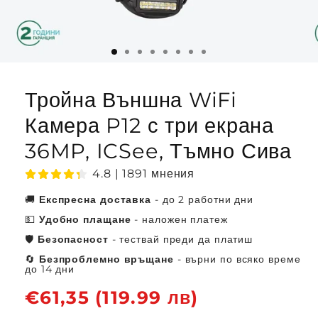
Тройна Външна WiFi
Камера P12 с три екрана
36MP, ICSee, Тъмно Сива
4.8 | 1891 мнения
🚚
Експресна доставка
- до 2 работни дни
💵
Удобно плащане
- наложен платеж
🛡️
Безопасност
- тествай преди да платиш
🔄
Безпроблемно връщане
- върни по всяко време
до 14 дни
Обичайна
€61,35 (119.99 лв)
цена