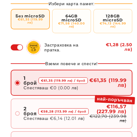
Избери карта памет:
Без microSD
64GB
128GB
€61,35 (119.99
microSD
microSD
лв)
€71,58 (140.00
€74,13 (144.99
лв)
лв)
€1,28 (2.50
Застраховка на
лв)
пратка.
Вземи повече и спести!
1
€61,35 (119.99
€61,35 (119.99 лв)
/ брой
брой
лв)
Спестяваш
€0 (0.00 лв)
най-поръчван
€116,57
2
(227.99 лв)
€58,28 (113.99 лв)
/ брой
броя
€122,70 (239.98
Спестяваш
€6,14 (12.01 лв)
лв)