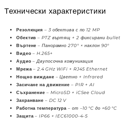
Технически характеристики
Резолюция
–
3 обектива с по 12 MP
Обектив
–
PTZ въртящ + 2 фиксирани bullet
Въртене
–
Панорамно 270° × наклон 90°
Видео
–
H.265+
Аудио
–
Двупосочна комуникация
Мрежа
–
2.4 GHz WiFi + RJ45 Ethernet
Нощно виждане
–
Цветно + Infrared
Засичане на движение
–
PIR + AI
Съхранение
–
MicroSD + iCSee Cloud
Захранване
–
DC 12 V
Работна температура
–
от –10 °C до +60 °C
Защита
–
IP66 + IEC61000-4-5