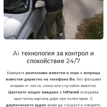
Ai технология за контрол и
спокойствие 24/7
Камерата
разпознава животни и хора
и
изпраща
известия директно на телефона Ви
, без фалшиви
аларми от листа, сенки или случайни животни.
Цветното нощно виждане с Infrared
осигурява
кристална картина дори при пълен мрак. С
двупосочното аудио
може да слушате и говорите,