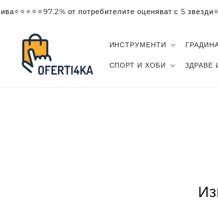
Преминаване
ива
към
⭐️⭐️⭐️⭐️⭐️97.2% от потребителите оценяват с 5 звезди
⭐️
съдържанието
ИНСТРУМЕНТИ
ГРАДИН
СПОРТ И ХОБИ
ЗДРАВЕ 
Из