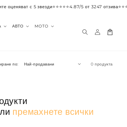
ите оценяват с 5 звезди
⭐️⭐️⭐️⭐️⭐️4.87/5 от 3247 отзива
⭐️⭐️
А
АВТО
MOTO
Влизане
Количка
иране по:
0 продукта
родукти
или
премахнете всички