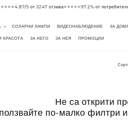
⭐️⭐️⭐️⭐️4.87/5 от 3247 отзива
⭐️⭐️⭐️⭐️⭐️97.2% от потребител
А
СОЛАРНИ ЛАМПИ
ВИДЕОНАБЛЮДЕНИЕ
ЗА ДОМ
И КРАСОТА
ЗА НЕГО
ЗА НЕЯ
ПРОМОЦИИ
Сорт
Не са открити п
ползвайте по-малко филтри 