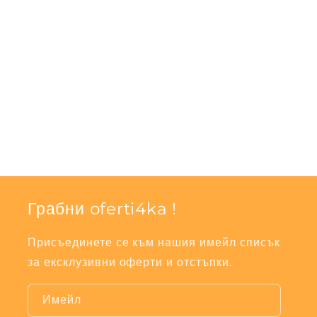
Грабни oferti4ka !
Присъединете се към нашия имейл списък
за ексклузивни оферти и отстъпки.
Имейл